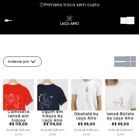
Primeira troca sem custo
Ordenar por
Camiseta
Ogum em
Obatalá by
Iansã Búfalo
Iansã em
traços by
Laço Afro
by Laço Afro
traços
Laço Afro
R$ 114,00
R$ 114,00
R$ 99,00
R$ 99,00
6x de R$ 19,00 sem
6x de R$ 19,00 sem
6x de R$ 16,50 sem
6x de R$ 16,50 sem
juros
juros
juros
juros