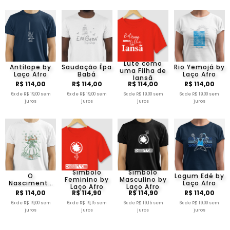
Lute como
Antílope by
Saudação Êpa
Rio Yemojá by
uma Filha de
Laço Afro
Babá
Laço Afro
Iansã
R$ 114,00
R$ 114,00
R$ 114,00
R$ 114,00
6x de R$ 19,00 sem
6x de R$ 19,00 sem
6x de R$ 19,00 sem
6x de R$ 19,00 sem
juros
juros
juros
juros
Símbolo
Símbolo
O
Logum Edé by
Feminino by
Masculino by
Nascimento
Laço Afro
Laço Afro
Laço Afro
de Iemanjá
R$ 114,00
R$ 114,90
R$ 114,90
R$ 114,00
by Laço Afro
6x de R$ 19,00 sem
6x de R$ 19,15 sem
6x de R$ 19,15 sem
6x de R$ 19,00 sem
juros
juros
juros
juros