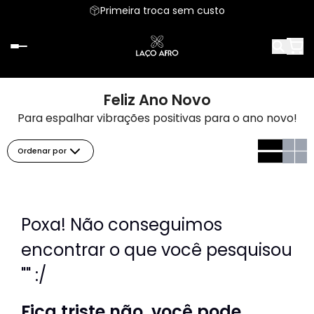
Parcele em até 6x sem juros
Primeira troca sem custo
Feliz Ano Novo
Para espalhar vibrações positivas para o ano novo!
Ordenar por
Poxa! Não conseguimos
encontrar o que você pesquisou
"" :/
Fica triste não, você pode