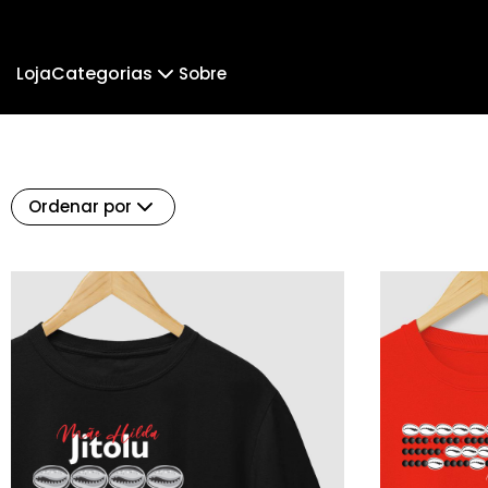
Categorias
Loja
Sobre
Mensagem Minimalista
Orixás Multicor
Feliz Ano Novo
Eu Falei Faraó!
Ordenar por
Pomba Gira
A GRANDE MÃE