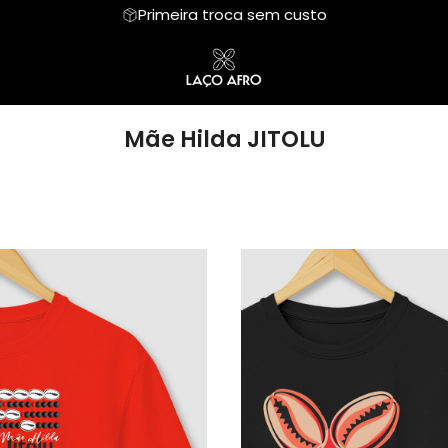
Primeira troca sem custo
Orixás em traços
Grafismo
Mãe Hilda JITOLU
Coleção Crença e Fé
Mãe Hilda JITOLU
Fauna e Flora
FRASES