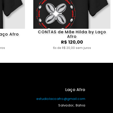
CONTAS de Mãe Hilda by Laço
Laço Afro
Afro
R$ 120,00
uros
6x de R$ 20,00 sem juros
Laço Afro
estudiolacoafro@gmail.com
Salvador, Bahia