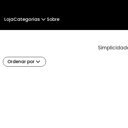
Categorias
Loja
Sobre
Mensagem Minimalista
Orixás Multicor
Simplicidade
Feliz Ano Novo
Eu Falei Faraó!
Pomba Gira
A GRANDE MÃE
Ordenar por