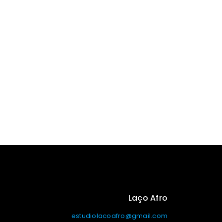
Laço Afro
estudiolacoafro@gmail.com