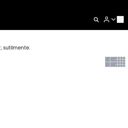
Rastrear Meu Pedido
Trocar Meu Pedido
, sutilmente.
Avaliar Meu Pedido
Entrar | Cadastrar