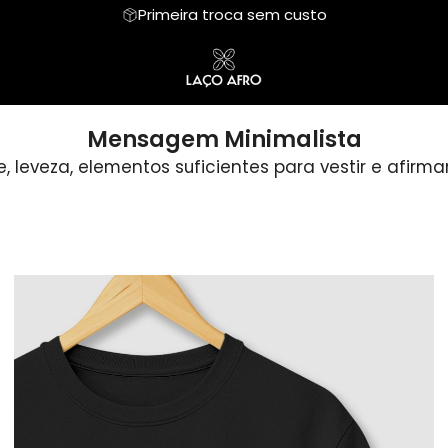
Primeira troca sem custo
Orixás em traços
Grafismo
Mensagem Minimalista
, leveza, elementos suficientes para vestir e afirmar
Coleção Crença e Fé
Mãe Hilda JITOLU
Fauna e Flora
FRASES