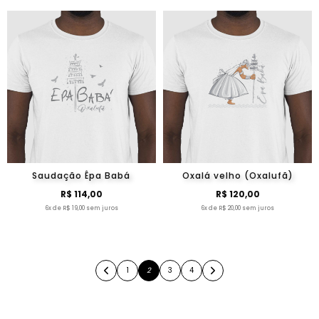
Saudação Êpa Babá
Oxalá velho (Oxalufã)
R$ 114,00
R$ 120,00
6x de R$ 19,00 sem juros
6x de R$ 20,00 sem juros
1
2
3
4