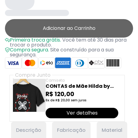
Adicionar ao Carrinho
Primeira troca grátis.
Você tem até 30 dias para
trocar o produto.
Compra segura.
Site construído para a sua
segurança.
Compre Junto
Camiseta
CONTAS de Mãe Hilda by
Laço Afro
R$ 120,00
6x de R$ 20,00 sem juros
Ver detalhes
Descrição
Fabricação
Material