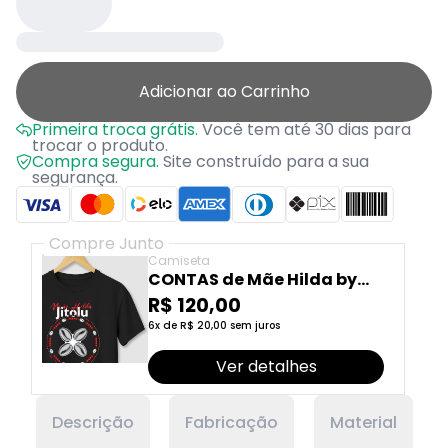
Adicionar ao Carrinho
Primeira troca grátis.
Você tem até 30 dias para
trocar o produto.
Compra segura.
Site construído para a sua
segurança.
Compre Junto
Camiseta
CONTAS de Mãe Hilda by
Laço Afro
R$ 120,00
6x de R$ 20,00 sem juros
Ver detalhes
Descrição
Fabricação
Material