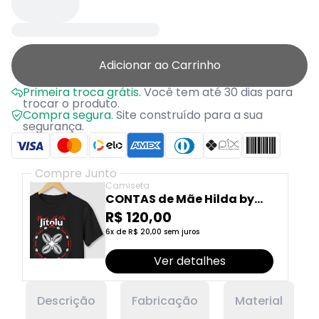
Adicionar ao Carrinho
Primeira troca grátis.
Você tem até 30 dias para
trocar o produto.
Compra segura.
Site construído para a sua
segurança.
Compre Junto
Camiseta
CONTAS de Mãe Hilda by
Laço Afro
R$ 120,00
6x de R$ 20,00 sem juros
Ver detalhes
Descrição
Fabricação
Material