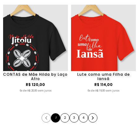
CONTAS de Mãe Hilda by Laço
Lute como uma Filha de
Afro
Iansã
R$ 120,00
R$ 114,00
6x de R$ 20,00 sem juros
6x de R$ 19,00 sem juros
1
2
3
4