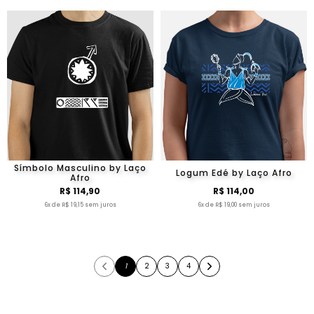
Símbolo Masculino by Laço
Logum Edé by Laço Afro
Afro
R$ 114,90
R$ 114,00
6x de R$ 19,15 sem juros
6x de R$ 19,00 sem juros
1
2
3
4